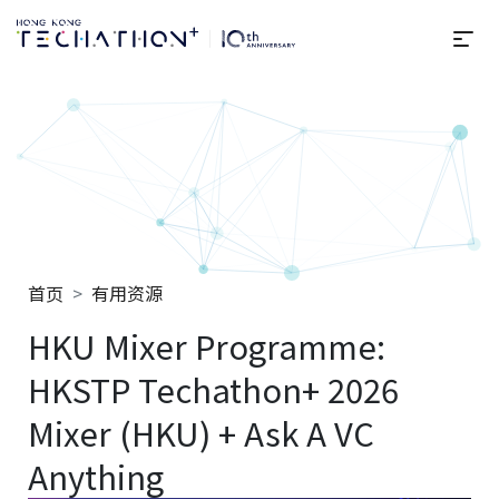
选
Techathon+ 2025
首页
有用资源
HKU Mixer Programme:
HKSTP Techathon+ 2026
Mixer (HKU) + Ask A VC
Anything